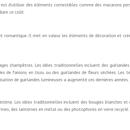
est d’utiliser des éléments comestibles comme des macarons perso
uire ce coût.
e et romantique. Il met en valeur les éléments de décoration et c
ges champêtres. Les idées traditionnelles incluent des guirlande
s de fanions en tissu ou des guirlandes de fleurs séchées. Les ten
tilisation de guirlandes lumineuses a augmenté ces dernières années.
ntime. Les idées traditionnelles incluent des bougies blanches et 
formes, des lanternes en métal ou des photophores en verre recyclé