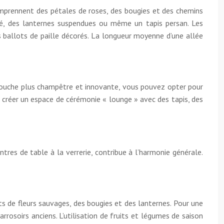
 comprennent des pétales de roses, des bougies et des chemins
blé, des lanternes suspendues ou même un tapis persan. Les
s ballots de paille décorés. La longueur moyenne d’une allée
e touche plus champêtre et innovante, vous pouvez opter pour
e créer un espace de cérémonie « lounge » avec des tapis, des
tres de table à la verrerie, contribue à l’harmonie générale.
ts de fleurs sauvages, des bougies et des lanternes. Pour une
rosoirs anciens. L’utilisation de fruits et légumes de saison