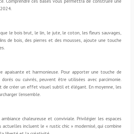
nte. Comprendre ces bases vous permettra de construire une
 2024.
e le bois brut, le lin, le jute, le coton, les fleurs sauvages,
ndins de bois, des pierres et des mousses, ajoute une touche
es.
hère apaisante et harmonieuse. Pour apporter une touche de
dorés ou cuivrés, peuvent être utilisées avec parcimonie.
de créer un effet visuel subtil et élégant. En moyenne, les
urcharger l’ensemble.
 ambiance chaleureuse et conviviale. Privilégier les espaces
actuelles incluent le « rustic chic » modernisé, qui combine
 liberté et la créativité.