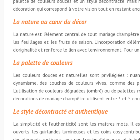
palette de couleurs douces et un style décontracté, mais r
décoration qui correspond à votre vision tout en restant an
La nature au cœur du décor
La nature est l’élément central de tout mariage champêtre réus
les feuillages et les fruits de saison. L’incorporation d’é
d’originalité et renforce le lien avec l’environnement. Pour u
La palette de couleurs
Les couleurs douces et naturelles sont privilégiées : nua
dynamisme, des touches de couleurs vives, comme des past
L’utilisation de couleurs dégradées (ombré) ou de palettes
décorations de mariage champêtre utilisent entre 3 et 5 coul
Le style décontracté et authentique
La simplicité et l’authenticité sont les maîtres mots. Il e
ouverts, les guirlandes lumineuses et les coins cosy contri
des éléments rustiques avec une touche d’élégance, et le bohè