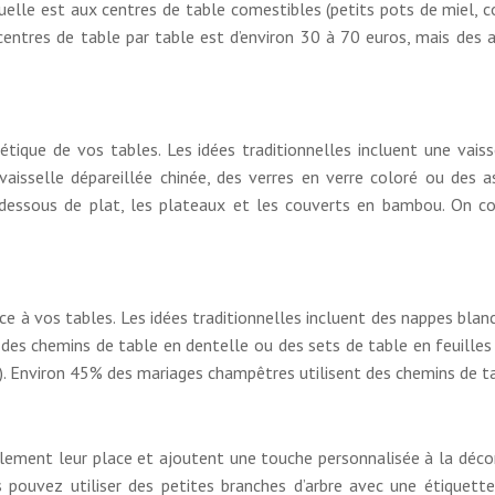
lle est aux centres de table comestibles (petits pots de miel, c
entres de table par table est d’environ 30 à 70 euros, mais des 
thétique de vos tables. Les idées traditionnelles incluent une vais
isselle dépareillée chinée, des verres en verre coloré ou des a
 dessous de plat, les plateaux et les couverts en bambou. On co
e à vos tables. Les idées traditionnelles incluent des nappes blan
, des chemins de table en dentelle ou des sets de table en feuilles
es). Environ 45% des mariages champêtres utilisent des chemins de t
ement leur place et ajoutent une touche personnalisée à la décora
 pouvez utiliser des petites branches d’arbre avec une étiquett