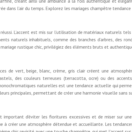
affiné, créant ainsi une ambiance à la fois authentique et éléga
crée dans l’air du temps. Explorez les mariages champêtre tendance
si. L’accent est mis sur l’utilisation de matériaux naturels tels qu
léments naturels inhabituels, comme des branches d’arbres, des ro
n mariage rustique chic, privilégiez des éléments bruts et authentiqu
nces de vert, beige, blanc, crème, gris clair créent une atmosp
els, des couleurs terreuses (terracotta, ocre) ou des accents 
 monochromatiques naturelles est une tendance actuelle qui permet 
eurs principales, permettant de créer une harmonie visuelle sans s
st important d’éviter les fioritures excessives et de miser sur une
bue à créer une atmosphère détendue et accueillante. Les tendances 
me chic revisité avec une touche champêtre, qui met l’accent sur la