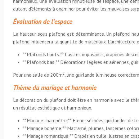
harmonieux. Une évaluation minutieuse de l’espace, une défin
autant d’éléments à examiner pour éviter les mauvaises surpr
Évaluation de l’espace
La hauteur sous plafond est déterminante. Un plafond haut 
plafond influencera la quantité de matériaux. L’architecture e
**Plafonds hauts:** Lustres imposants, draperies desc
**Plafonds bas:** Décorations légères et aériennes, guir
Pour une salle de 200m², une guirlande lumineuse correcteme
Thème du mariage et harmonie
La décoration du plafond doit être en harmonie avec le thè
un résultat esthétique et harmonieux.
**Mariage champêtre:** Fleurs séchées, guirlandes de feui
**Mariage bohème:** Macramé, plumes, lanternes color
**Mariage romantique:** Drapés en tulle, lustres en cris