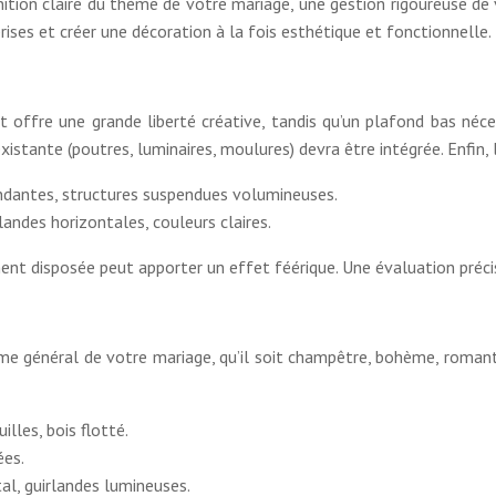
ition claire du thème de votre mariage, une gestion rigoureuse de 
ises et créer une décoration à la fois esthétique et fonctionnelle.
offre une grande liberté créative, tandis qu’un plafond bas nécess
xistante (poutres, luminaires, moulures) devra être intégrée. Enfin, 
endantes, structures suspendues volumineuses.
landes horizontales, couleurs claires.
nt disposée peut apporter un effet féérique. Une évaluation préci
me général de votre mariage, qu’il soit champêtre, bohème, romant
lles, bois flotté.
ées.
tal, guirlandes lumineuses.