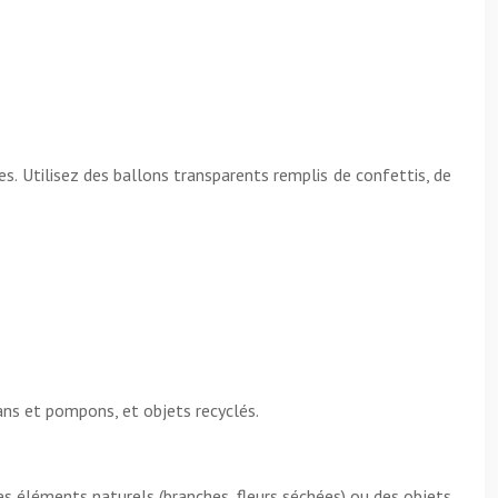
es. Utilisez des ballons transparents remplis de confettis, de
bans et pompons, et objets recyclés.
s éléments naturels (branches, fleurs séchées) ou des objets