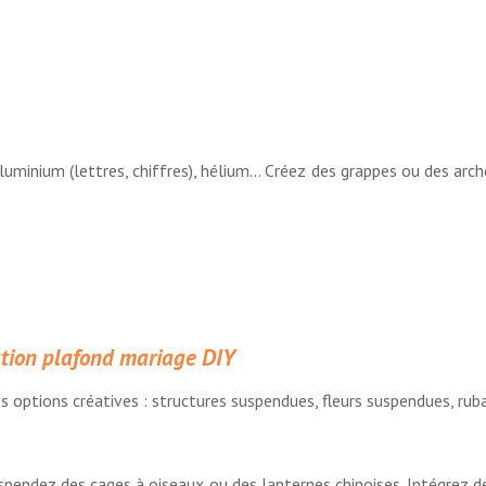
luminium (lettres, chiffres), hélium… Créez des grappes ou des arch
ation plafond mariage DIY
es options créatives : structures suspendues, fleurs suspendues, ru
spendez des cages à oiseaux ou des lanternes chinoises. Intégrez de